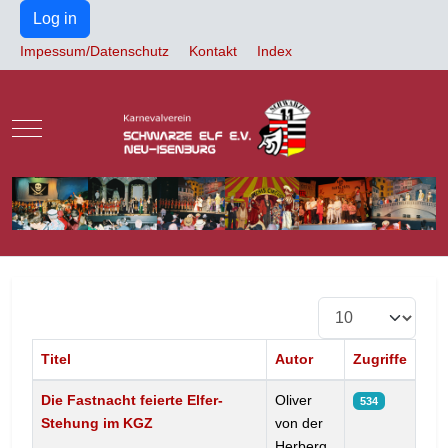
Log in
Impessum/Datenschutz
Kontakt
Index
Mobile Menu Toggle
Anzeige #
Titel
Autor
Zugriffe
Beiträge
Die Fastnacht feierte Elfer-
Oliver
534
Stehung im KGZ
von der
Herberg