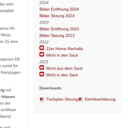
2024
eder vom
Bilder Eröffnung 2024
staltet
Bilder Sitzung 2024
2023
ahre-Hit
Bilder Eröffnung 2023
 Minis,
Bilder Sitzung 2023
en 11 eine
2022
11er Home-Narhalla
Michi in den Sack
hwarzen Elf
2021
 somit für
Michi aus dem Sack
en Kampagen
Michi in den Sack
Downloads
urg
mit
r blauen
Tischplan Sitzung
Eintrittserklärung
en der
eröffnen
 Abend.
ge und