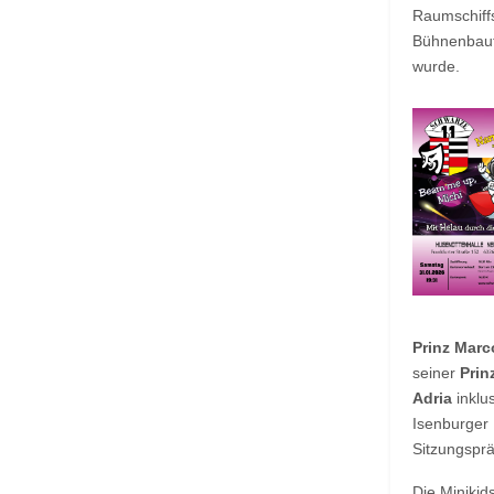
Raumschiff
Bühnenbaut
wurde.
Prinz Marc
seiner
Prin
Adria
inklu
Isenburger
Sitzungsprä
Die Minikid