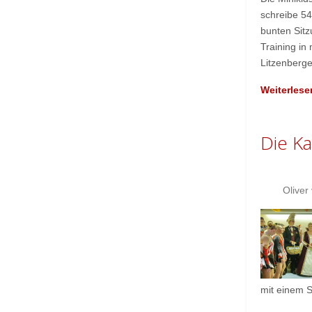
schreibe 54
bunten Sit
Training in
Litzenberge
Weiterlese
Die K
Oliver
mit einem S