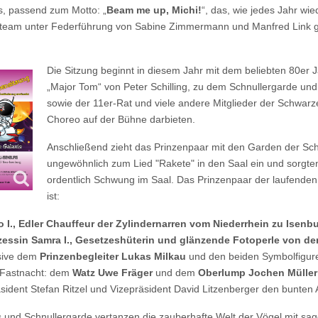
s, passend zum Motto: „
Beam me up, Michi!
“, das, wie jedes Jahr wi
eam unter Federführung von Sabine Zimmermann und Manfred Link ge
Die Sitzung beginnt in diesem Jahr mit dem beliebten 80er J
„Major Tom“ von Peter Schilling, zu dem Schnullergarde und
sowie der 11er-Rat und viele andere Mitglieder der Schwarz
Choreo auf der Bühne darbieten.
Anschließend zieht das Prinzenpaar mit den Garden der Sc
ungewöhnlich zum Lied "Rakete" in den Saal ein und sorgten
ordentlich Schwung im Saal. Das Prinzenpaar der laufend
ist:
o I., Edler Chauffeur der Zylindernarren vom Niederrhein zu Isenb
zessin Samra I., Gesetzeshüterin und glänzende Fotoperle von de
sive dem
Prinzenbegleiter Lukas Milkau
und den beiden Symbolfigur
 Fastnacht: dem
Watz Uwe Fräger
und dem
Oberlump Jochen Müller
sident Stefan Ritzel und Vizepräsident David Litzenberger den bunten
s und Schnullergarde vertanzen die zauberhafte Welt der Vögel mit sa