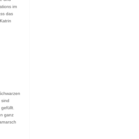
ations im
ass das
Katrin
 Schwarzen
 sind
gefüllt.
en ganz
lamarsch