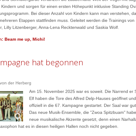
 Kindern und sorgen für einen ersten Höhepunkt inklusive Standing Ov
zungsprogramm. Bei dieser Anzahl von Kindern kann man verstehen, d
 mehreren Etappen stattfinden muss. Geleitet werden die Trainings von 
r, Lilly Litzenberger, Anna-Lena Recktenwald und Saskia Wolf.
n: Beam me up, Michi!
ampagne hat begonnen
 von der Herberg
Am 15. November 2025 war es soweit. Die Narrend er
Elf haben die Tore des Alfred Delp-Hauses geöffnet und
offiziell in die 67. Kampagne gestartet. Der Saal war gut 
Das neue Musik-Ensemble, die "Zwoa Spitzbuam" hab
neue musikalische Akzente gesetzt, denn einen Narhal
axophon hat es in diesen heiligen Hallen noch nicht gegeben.