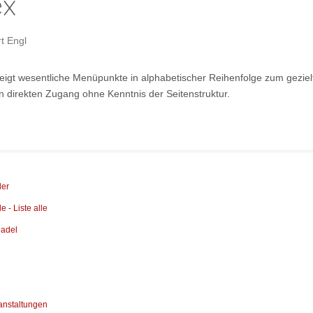
ex
t Engl
eigt wesentliche Menüpunkte in alphabetischer Reihenfolge zum gezielt
 direkten Zugang ohne Kenntnis der Seitenstruktur.
Beitrag: Baustelle2
der
e - Liste alle
nadel
anstaltungen