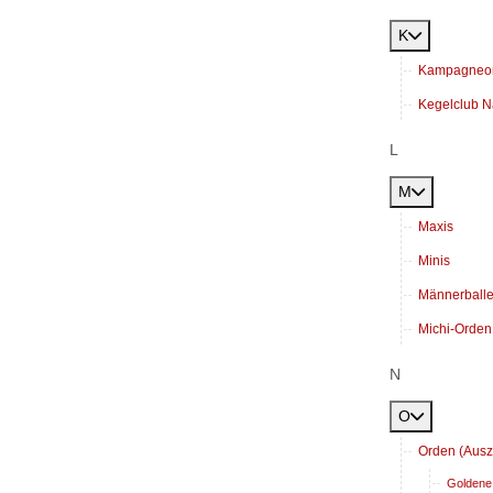
K
Kampagneo
Kegelclub N
L
M
Maxis
Minis
Männerballe
Michi-Orden
N
O
Orden (Aus
Goldene