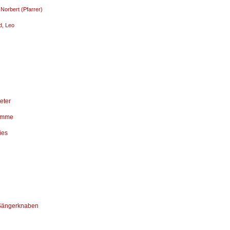
Norbert (Pfarrer)
d, Leo
eter
amme
ies
 Sängerknaben