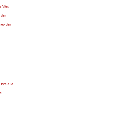
 Vlies
rden
neorden
iste alle
e