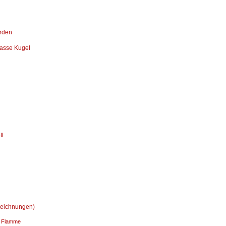
rden
asse Kugel
tt
zeichnungen)
 Flamme