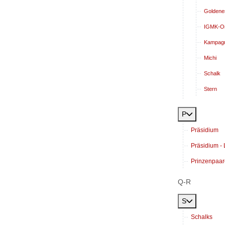
Goldenes
IGMK-O
Kampag
Michi
Schalk
Stern
P
Präsidium
Präsidium - L
Prinzenpaar
Q-R
S
Schalks