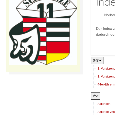
Ind
Norber
Der Index z
dadurch den
Nächster 
Weiter
0-9
1. Vorsitzen
1. Vorsitzend
44er-Ehren
A
Aktuelles
Aktuelle Ver