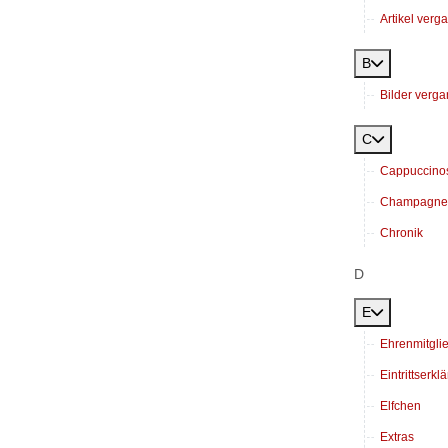
Artikel verg
B
Bilder verg
C
Cappuccino
Champagner
Chronik
D
E
Ehrenmitgli
Eintrittserk
Elfchen
Extras