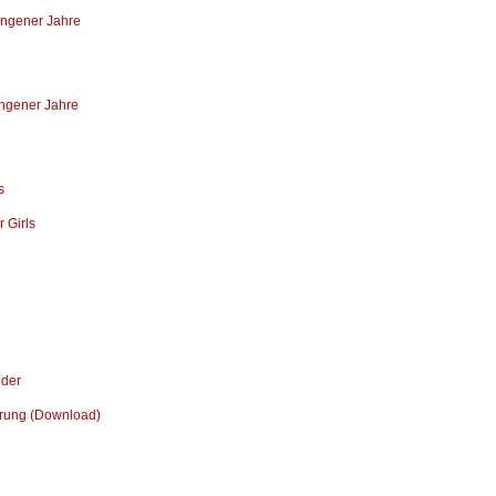
angener Jahre
angener Jahre
s
 Girls
eder
lärung (Download)