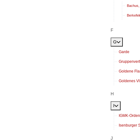
Bachus, 
Berkefel
F
G
Garde
Gruppenvert
Goldene Fl
Goldenes Vl
H
I
IGMK-Orden
Isenburger
J