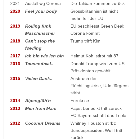
2021
Ausfall wg Corona
Die Taliban kommen zurück
2020
Feel your body
Grossbritannien ist nicht
mehr Teil der EU
2019
Rolling funk
EU beschliesst Green Deal;
Maschinscher
Corona kommt
2018
Can't stop the
Trump trifft Kim
fwwling
2017
Ich bin wie ich bin
Helmut Kohl stirbt mit 87
2016
Tausendmal..
Donald Trump wird zum US-
Präsidenten gewählt
2015
Vielen Dank..
Ausbruch der
Flüchtlingskrise, Udo Jürgens
stirbt
2014
Alpenglüh'n
Eurokrise
2013
Men from Mars
Papst Benedikt tritt zurück
FC Bayern schafft das Triple
2012
Coconut Dreams
Whitney Houston stirbt;
Bundespräsident Wulff tritt
zurück