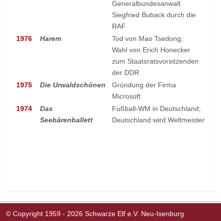
Generalbundesanwalt
Siegfried Buback durch die
RAF
1976
Harem
Tod von Mao Tsedong;
Wahl von Erich Honecker
zum Staatsratsvorsitzenden
der DDR
1975
Die Urwaldschönen
Gründung der Firma
Microsoft
1974
Das
Fußball-WM in Deutschland;
Seebärenballett
Deutschland wird Weltmeister
Nächster Beitrag: MB Chronik Köpfe
Weiter
© Copyright 1959 - 2026 Schwarze Elf e.V. Neu-Isenburg