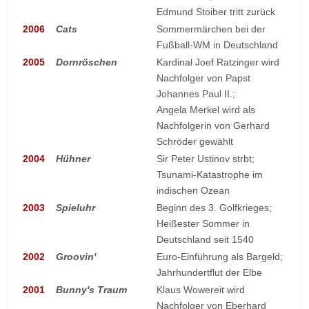
Edmund Stoiber tritt zurück
2006
Cats
Sommermärchen bei der
Fußball-WM in Deutschland
2005
Dornröschen
Kardinal Joef Ratzinger wird
Nachfolger von Papst
Johannes Paul II.;
Angela Merkel wird als
Nachfolgerin von Gerhard
Schröder gewählt
2004
Hühner
Sir Peter Ustinov strbt;
Tsunami-Katastrophe im
indischen Ozean
2003
Spieluhr
Beginn des 3. Golfkrieges;
Heißester Sommer in
Deutschland seit 1540
2002
Groovin'
Euro-Einführung als Bargeld;
Jahrhundertflut der Elbe
2001
Bunny's Traum
Klaus Wowereit wird
Nachfolger von Eberhard