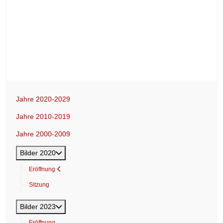
Vorheriger Beitrag: Einladung beim Fürsten
Nächster Beitrag
Zurück
Weiter
Jahre 2020-2029
Jahre 2010-2019
Jahre 2000-2009
Bilder 2020
Eröffnung
Sitzung
Bilder 2023
Eröffnung